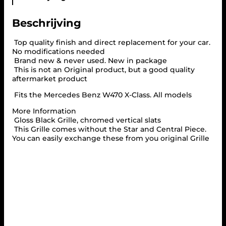
r
c
Beschrijving
e
d
e
Top quality finish and direct replacement for your car.
s
No modifications needed
W
Brand new & never used. New in package
4
This is not an Original product, but a good quality
7
aftermarket product
0
Fits the Mercedes Benz W470 X-Class. All models
X
-
More Information
C
Gloss Black Grille, chromed vertical slats
L
This Grille comes without the Star and Central Piece.
A
You can easily exchange these from you original Grille
S
S
P
A
N
A
M
E
R
I