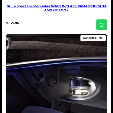
Grille Sport for Mercedes W470 X-CLASS PANAMERICANA
AMG GT LOOK
€
179,95
PROD
AANBIEDING
IN
DE
UITV