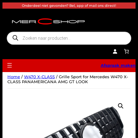
Ga
Onderdeel niet gevonden? Bel, app of mail ons direct!
naar
de
inhoud
P
r
o
d
u
c
t
e
Afspraak maken
n
z
o
Home
/
W470 X-CLASS
/ Grille Sport for Mercedes W470 X-
e
k
CLASS PANAMERICANA AMG GT LOOK
e
n