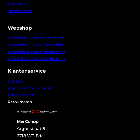
s
,
Reparaties
w
0
Ontchromen
a
0
s
.
:
€
Webshop
8
Mercedes C klasse onderdelen
0
Mercedes E klasse Onderdelen
,
0
Mercedes A klasse Onderdelen
0
Mercedes G klasse Onderdelen
.
Klantenservice
Contact
Algemene Voorwaarden
Privacy beleid
Retourneren
MerCshop
Argonstraat 8
6718 WT Ede