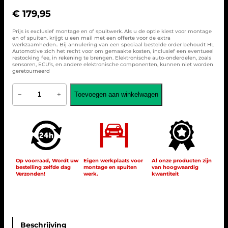
€
179,95
Prijs is exclusief montage en of spuitwerk. Als u de optie kiest voor montage
en of spuiten. krijgt u een mail met een offerte voor de extra
werkzaamheden.. Bij annulering van een speciaal bestelde order behoudt HL
Automotive zich het recht voor om gemaakte kosten, inclusief een eventueel
restocking fee, in rekening te brengen. Elektronische auto-onderdelen, zoals
sensoren, ECU’s, en andere elektronische componenten, kunnen niet worden
geretourneerd
G
Toevoegen aan winkelwagen
−
+
r
i
l
l
e
S
p
o
Op voorraad, Wordt uw
Eigen werkplaats voor
Al onze producten zijn
bestelling zelfde dag
montage en spuiten
van hoogwaardig
r
Verzonden!
werk.
kwantiteit
t
f
o
r
M
e
Beschrijving