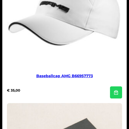
Baseballcap AMG B66957773
€
35,00