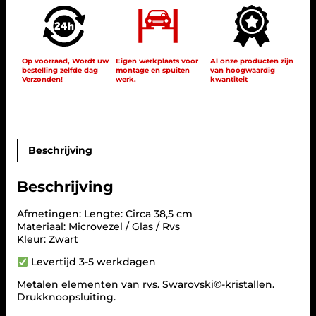
a
n
d
G
l
Op voorraad, Wordt uw
Eigen werkplaats voor
Al onze producten zijn
bestelling zelfde dag
montage en spuiten
van hoogwaardig
a
Verzonden!
werk.
kwantiteit
m
o
u
r
B
6
Beschrijving
6
9
Beschrijving
5
2
8
Afmetingen: Lengte: Circa 38,5 cm
5
Materiaal: Microvezel / Glas / Rvs
8
Kleur: Zwart
a
Levertijd 3-5 werkdagen
a
n
Metalen elementen van rvs. Swarovski©-kristallen.
t
Drukknoopsluiting.
a
l