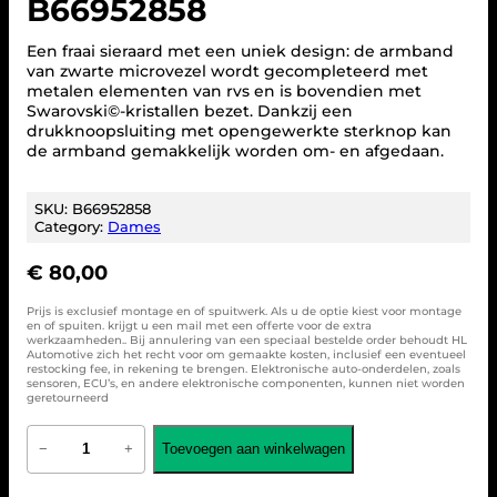
B66952858
Een fraai sieraard met een uniek design: de armband
van zwarte microvezel wordt gecompleteerd met
metalen elementen van rvs en is bovendien met
Swarovski©-kristallen bezet. Dankzij een
drukknoopsluiting met opengewerkte sterknop kan
de armband gemakkelijk worden om- en afgedaan.
SKU:
B66952858
Category:
Dames
€
80,00
Prijs is exclusief montage en of spuitwerk. Als u de optie kiest voor montage
en of spuiten. krijgt u een mail met een offerte voor de extra
werkzaamheden.. Bij annulering van een speciaal bestelde order behoudt HL
Automotive zich het recht voor om gemaakte kosten, inclusief een eventueel
restocking fee, in rekening te brengen. Elektronische auto-onderdelen, zoals
sensoren, ECU’s, en andere elektronische componenten, kunnen niet worden
geretourneerd
A
Toevoegen aan winkelwagen
−
+
r
m
b