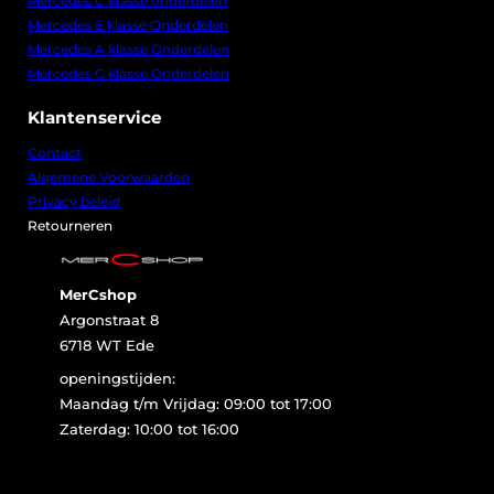
Mercedes C klasse onderdelen
i
7
Mercedes E klasse Onderdelen
j
0
Mercedes A klasse Onderdelen
s
,
Mercedes G klasse Onderdelen
w
0
a
0
Klantenservice
s
.
:
Contact
€
Algemene Voorwaarden
8
Privacy beleid
0
Retourneren
,
0
0
MerCshop
.
Argonstraat 8
6718 WT Ede
openingstijden:
Maandag t/m Vrijdag: 09:00 tot 17:00
Zaterdag: 10:00 tot 16:00