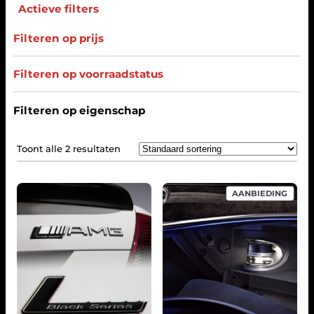
Actieve filters
Filteren op prijs
Filteren op voorraadstatus
Filteren op eigenschap
Toont alle 2 resultaten
P
AANBIEDING
R
O
D
U
C
T
I
N
D
E
U
I