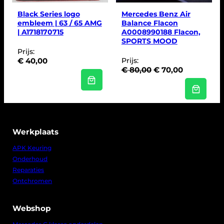
T
V
Black Series logo
Mercedes Benz Air
E
embleem | 63 / 65 AMG
Balance Flacon
R
| A1718170715
A0008990188 Flacon,
K
O
SPORTS MOOD
O
Prijs:
P
€
40,00
Prijs:
O
H
€
80,00
€
70,00
o
u
r
i
s
d
p
i
r
g
o
e
Werkplaats
n
p
k
r
APK Keuring
e
i
Onderhoud
l
j
Reparaties
i
s
Ontchromen
j
i
k
s
e
:
Webshop
p
€
r